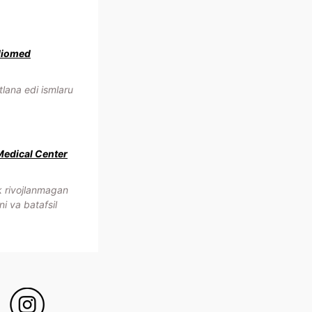
diomed
lana edi ismlaru
Medical Center
 rivojlanmagan
ni va batafsil