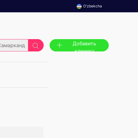
O'zbekcha
Добавить
Самарканд
клинику