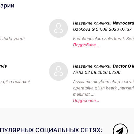
тарии
Название клиники:
Nevrocar
Uzokova G
04.08.2026 07:37
ri Juda yoqdi
Endokrinolokka zalis kerak Svet
Подробнее...
rvis
Название клиники:
Doctor O 
Aisha
02.08.2026 07:06
 qilsa buladimi
Assalamu aleykum chap kokrak
operatsiya qilish keark ,narxlari
malumot ...
Подробнее...
ОПУЛЯРНЫХ СОЦИАЛЬНЫХ СЕТЯХ: