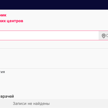
ник
ких центров
гия
 врачей
Записи не найдены