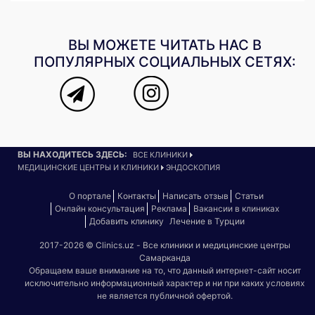
ВЫ МОЖЕТЕ ЧИТАТЬ НАС В
ПОПУЛЯРНЫХ СОЦИАЛЬНЫХ СЕТЯХ:
ВЫ НАХОДИТЕСЬ ЗДЕСЬ:
ВСЕ КЛИНИКИ
МЕДИЦИНСКИЕ ЦЕНТРЫ И КЛИНИКИ
ЭНДОСКОПИЯ
О портале
Контакты
Написать отзыв
Статьи
Онлайн консультация
Реклама
Вакансии в клиниках
Добавить клинику
Лечение в Турции
2017-2026 © Clinics.uz - Все клиники и медицинские центры
Самарканда
Обращаем ваше внимание на то, что данный интернет-сайт носит
исключительно информационный характер и ни при каких условиях
не является публичной офертой.