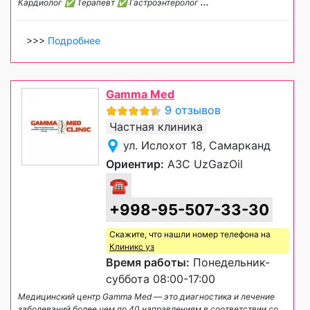
Кардиолог ✅ Терапевт ✅ Гастроэнтеролог
...
>>>
Подробнее
Gamma Med
9 отзывов
Частная клиника
ул. Ислохот 18, Самарканд
Ориентир:
АЗС UzGazOil
☎
+998-95-507-33-30
Скажите, что нашли номер телефона на
Клиникс уз
Время работы:
Понедельник-
суббота 08:00-17:00
Медицинский центр Gamma Med — это диагностика и лечение
заболеваний более чем по 40 направлениям в соответствии со