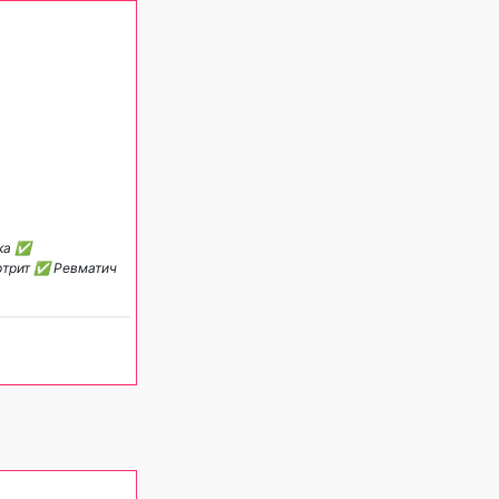
ика ✅
ртрит ✅ Ревматич