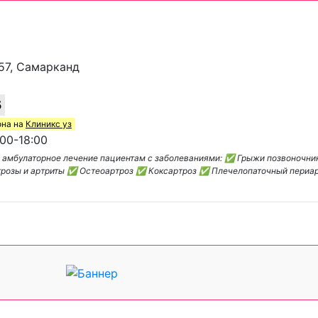
157, Самарканд
5
она на
Клиникс уз
00-18:00
 амбулаторное лечение пациентам с заболеваниями: ✅ Грыжи позвоночн
трозы и артриты ✅ Остеоартроз ✅ Коксартроз ✅ Плечелопаточный периа