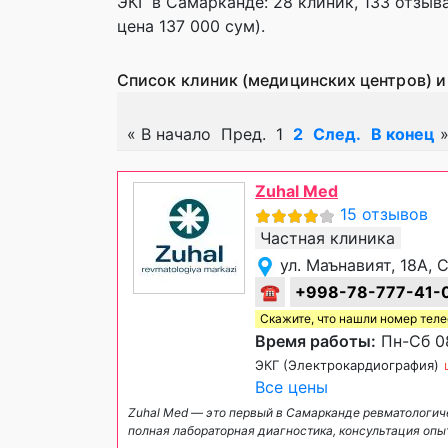
ЭКГ в Самарканде: 28 клиник, 133 отзыва
цена 137 000 сум).
Список клиник (медицинских центров) и
«
В начало
Пред.
1
2
След.
В конец
Zuhal Med
15 отзывов
Частная клиника
ул. Маънавият, 18A,
☎
+998-78-777-41-
Скажите, что нашли номер тел
Время работы:
Пн-Сб 08
ЭКГ (Электрокардиография)
Все цены
Zuhal Med — это первый в Самарканде ревматологич
полная лабораторная диагностика, консультация опы