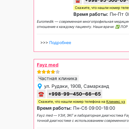
Скажите, что нашли номер тел
Время работы:
Пн-Пт 08
Euromedik — современная многопрофильная медицинс
отношение к каждому пациенту. Наши врачи: ✅ ЛО
>>>
Подробнее
Fayz med
Частная клиника
ул. Рудаки, 190В, Самарканд
☎
+998-99‒450‒66‒65
Скажите, что нашли номер телефона на
Клиникс уз
Время работы:
Пн-Сб 09:00-18:00
Fayz med — УЗИ, ЭКГ и лабораторная диагностика F
точной диагностике с использованием современного