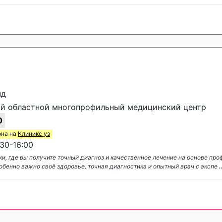
нд
й областной многопрофильный медицинский центр
0
она на
Клиникс уз
30-16:00
ки, где вы получите точный диагноз и качественное лечение на основе пр
бенно важно своё здоровье, точная диагностика и опытный врач с экспе
.