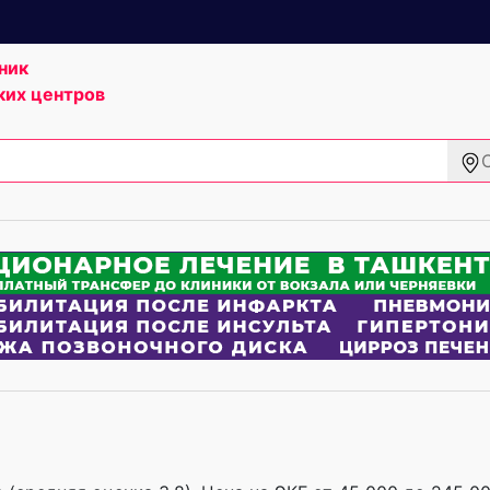
ник
ких центров