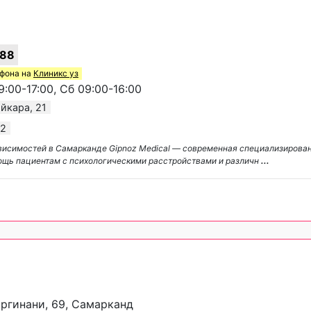
-88
ефона на
Клиникс уз
:00-17:00, Сб 09:00-16:00
ойкара, 21
 2
зависимостей в Самарканде Gipnoz Medical — современная специализиров
мощь пациентам с психологическими расстройствами и различн
...
ргинани, 69, Самарканд