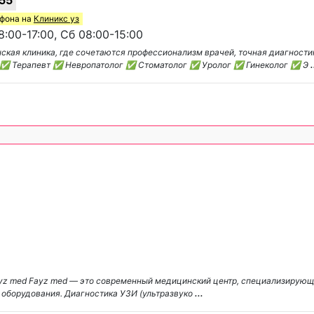
ефона на
Клиникс уз
:00-17:00, Сб 08:00-15:00
кая клиника, где сочетаются профессионализм врачей, точная диагности
Р ✅ Терапевт ✅ Невропатолог ✅ Стоматолог ✅ Уролог ✅ Гинеколог ✅ Э
.
ayz med Fayz med — это современный медицинский центр, специализирующ
 оборудования. Диагностика УЗИ (ультразвуко
...