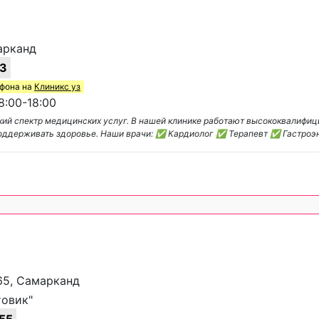
марканд
43
ефона на
Клиникс уз
:00-18:00
ий спектр медицинских услуг. В нашей клинике работают высококвалифи
поддерживать здоровье. Наши врачи: ✅ Кардиолог ✅ Терапевт ✅ Гастроэ
 65, Самарканд
товик"
55