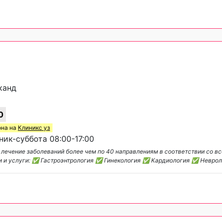
канд
0
она на
Клиникс уз
ик-суббота 08:00-17:00
лечение заболеваний более чем по 40 направлениям в соответствии со вс
 и услуги: ✅ Гастроэнтрология ✅ Гинекология ✅ Кардиология ✅ Невро