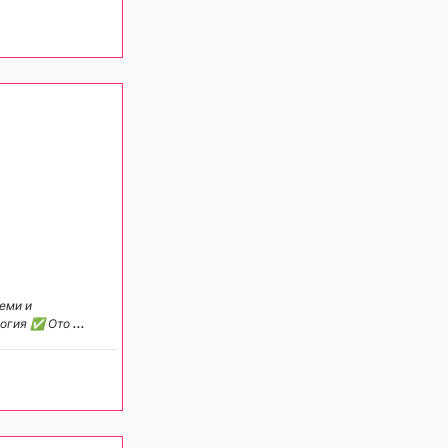
еми и
логия ✅ Ото
...