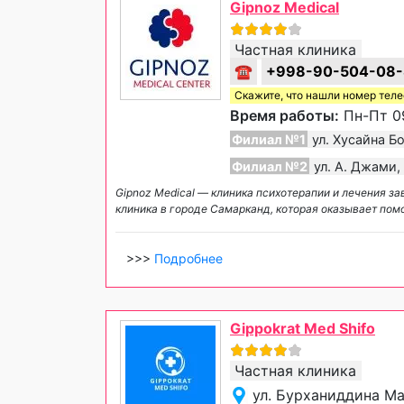
Gipnoz Medical
Частная клиника
☎
+998-90-504-08
Скажите, что нашли номер тел
Время работы:
Пн-Пт 09
Филиал №1
ул. Хусайна Б
Филиал №2
ул. А. Джами,
Gipnoz Medical — клиника психотерапии и лечения 
клиника в городе Самарканд, которая оказывает по
>>>
Подробнее
Gippokrat Med Shifo
Частная клиника
ул. Бурханиддина Ма