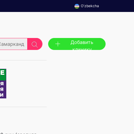
O'zbekcha
Добавить
Самарканд
клинику