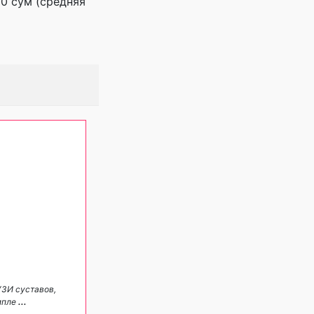
00 сум (средняя
УЗИ суставов,
мпле
...