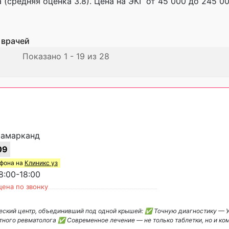
 (средняя оценка 3.8). Цена на ЭКГ от 45 000 до 245 0
 врачей
Показано 1 - 19 из 28
»
 Самарканд
09
ефона на
Клиникс уз
:00-18:00
цена по звонку
еский центр, объединивший под одной крышей: ✅ Точную диагностику — 
тного ревматолога ✅ Современное лечение — не только таблетки, но и ко