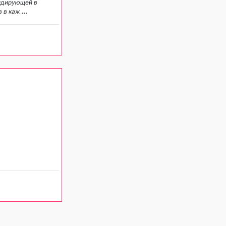
лидирующей в
в в каж
...