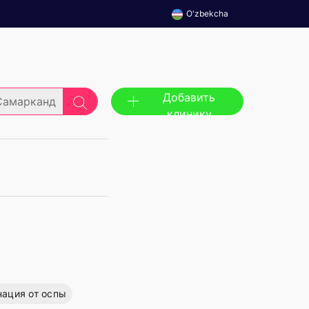
O'zbekcha
Добавить
Самарканд
клинику
ация от оспы