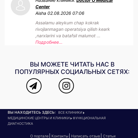
Название клиники:
Doctor O Medical
Center
Aisha
02.08.2026 07:06
Assalamu aleykum chap kokrak
rivojlanmagan operatsiya qilish keark
,narxlarini va batafsil malumot ...
Подробнее...
ВЫ МОЖЕТЕ ЧИТАТЬ НАС В
ПОПУЛЯРНЫХ СОЦИАЛЬНЫХ СЕТЯХ:
ВЫ НАХОДИТЕСЬ ЗДЕСЬ:
ВСЕ КЛИНИКИ
МЕДИЦИНСКИЕ ЦЕНТРЫ И КЛИНИКИ
ФУНКЦИОНАЛЬНАЯ
ДИАГНОСТИКА
О портале
Контакты
Написать отзыв
Статьи