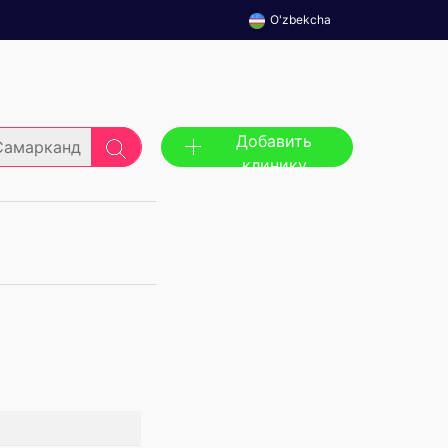
O'zbekcha
Добавить
Самарканд
клинику