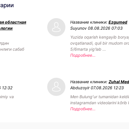
тарии
ая областная
Название клиники:
Ezgumed
ологии
Suyunov
08.08.2026 07:03
Yuzida oqarish kengayib borya
олдин
ovqatlanadi, quli bir mudom or
анлиги сабаб
5/6marta yig'lab ...
Подробнее...
Название клиники:
Zuhal Me
 12:32
Abduzoyir
07.08.2026 12:23
mimiy va
Men Bulungʻur tumanidan keldi
instagramdan videolarini kõrib
Подробнее...