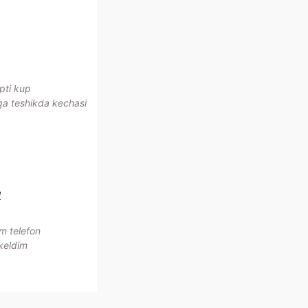
pti kup
qa teshikda kechasi
d
m telefon
 keldim