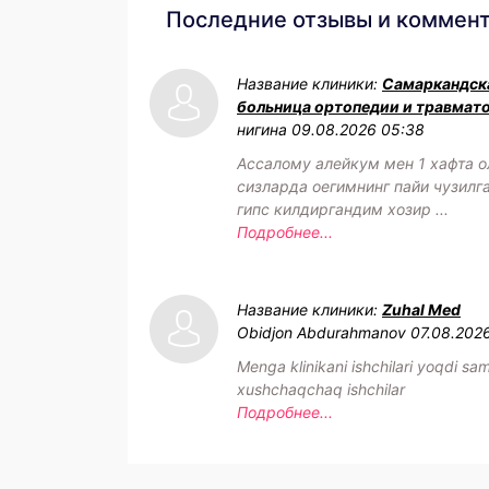
Последние отзывы и коммен
Название клиники:
Самаркандск
больница ортопедии и травмат
нигина
09.08.2026 05:38
Ассалому алейкум мен 1 хафта 
сизларда оегимнинг пайи чузилг
гипс килдиргандим хозир ...
Подробнее...
Название клиники:
Zuhal Med
Obidjon Abdurahmanov
07.08.2026
Menga klinikani ishchilari yoqdi sa
xushchaqchaq ishchilar
Подробнее...