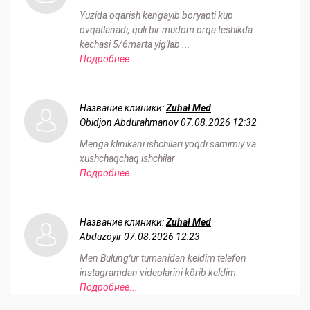
Yuzida oqarish kengayib boryapti kup
ovqatlanadi, quli bir mudom orqa teshikda
kechasi 5/6marta yig'lab ...
Подробнее...
Название клиники:
Zuhal Med
Obidjon Abdurahmanov
07.08.2026 12:32
Menga klinikani ishchilari yoqdi samimiy va
xushchaqchaq ishchilar
Подробнее...
Название клиники:
Zuhal Med
Abduzoyir
07.08.2026 12:23
Men Bulungʻur tumanidan keldim telefon
instagramdan videolarini kõrib keldim
Подробнее...