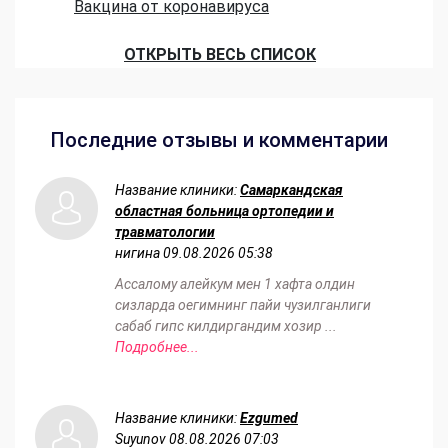
Вакцина от коронавируса
ОТКРЫТЬ ВЕСЬ СПИСОК
Последние отзывы и комментарии
Название клиники:
Самаркандская
областная больница ортопедии и
травматологии
нигина
09.08.2026 05:38
Ассалому алейкум мен 1 хафта олдин
сизларда оегимнинг пайи чузилганлиги
сабаб гипс килдиргандим хозир ...
Подробнее...
Название клиники:
Ezgumed
Suyunov
08.08.2026 07:03