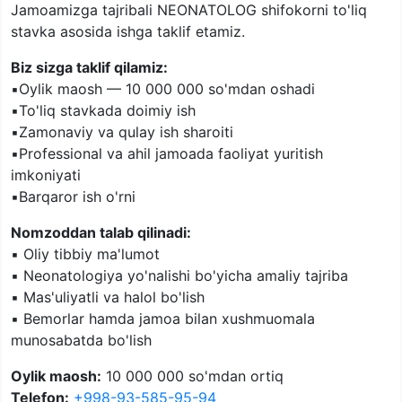
Jamoamizga tajribali NEONATOLOG shifokorni to'liq
stavka asosida ishga taklif etamiz.
Biz sizga taklif qilamiz:
▪️Oylik maosh — 10 000 000 so'mdan oshadi
▪️To'liq stavkada doimiy ish
▪️Zamonaviy va qulay ish sharoiti
▪️Professional va ahil jamoada faoliyat yuritish
imkoniyati
▪️Barqaror ish o'rni
Nomzoddan talab qilinadi:
▪️ Oliy tibbiy ma'lumot
▪️ Neonatologiya yo'nalishi bo'yicha amaliy tajriba
▪️ Mas'uliyatli va halol bo'lish
▪️ Bemorlar hamda jamoa bilan xushmuomala
munosabatda bo'lish
Oylik maosh:
10 000 000 so'mdan ortiq
Telefon:
+998-93-585-95-94