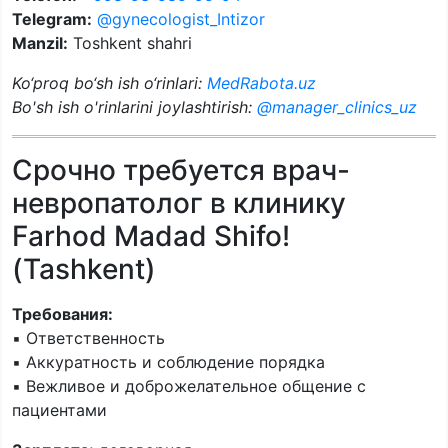
Telegram:
@gynecologist_Intizor
Manzil:
Toshkent shahri
Ko‘proq bo‘sh ish o‘rinlari:
MedRabota.uz
Bo'sh ish o'rinlarini joylashtirish:
@manager_clinics_uz
Срочно требуется врач-
невропатолог в клинику
Farhod Madad Shifo!
(Tashkent)
Требования:
▪️ Ответственность
▪️ Аккуратность и соблюдение порядка
▪️ Вежливое и доброжелательное общение с
пациентами