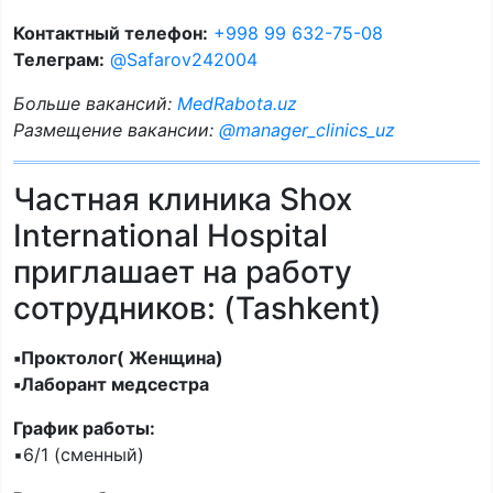
Контактный телефон:
+998 99 632-75-08
Телеграм:
@Safarov242004
Больше вакансий:
MedRabota.uz
Размещение вакансии:
@manager_clinics_uz
Частная клиника Shox
International Hospital
приглашает на работу
сотрудников: (Tashkent)
▪️Проктолог( Женщина)
▪️Лаборант медсестра
График работы:
▪️6/1 (сменный)