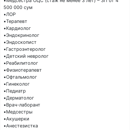
▪️Медсестра ОЦС (стаж не менее 3 лет) – ЗП от 4
500 000 сум
▪️ЛОР
▪️Терапевт
▪️Кардиолог
▪️Эндокринолог
▪️Эндоскопист
▪️Гастроэнтеролог
▪️Детский невролог
▪️Реабилитолог
▪️Физиотерапевт
▪️Офтальмолог
▪️Гинеколог
▪️Педиатр
▪️Дерматолог
▪️Врач-лаборант
▪️Медсестры
▪️Акушерки
▪️Анестезистка