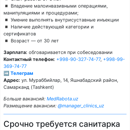
◾️ Владение малоинвазивными операциями,
манипуляциями и процедурами;
◾️ Умение выполнять внутрисуставные инъекции
◾️ Наличие действующей категории и
сертификатов
◾️ Возраст — от 30 лет
Зарплата:
обговаривается при собеседовании
Контактный телефон:
+998-90-327-74-77
,
+998-99-
369-74-77
➡️ Телеграм
Адрес:
ул. Мураббийлар, 14, Яшнабадский район,
Самарканд (Tashkent)
Больше вакансий:
MedRabota.uz
Размещение вакансии:
@manager_clinics_uz
Срочно требуется санитарка