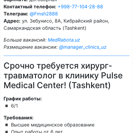
Контактный телефон:
+998-77-104-28-88
Телеграм:
@Fmsh2888
Адрес:
ул. Зебунисо, 8A, Кибрайский район,
Самаркандская область (Tashkent)
Больше вакансий:
MedRabota.uz
Размещение вакансии:
@manager_clinics_uz
Срочно требуется хирург-
травматолог в клинику Pulse
Medical Center! (Tashkent)
График работы:
◾️ 6/1
Требования:
◾️ Высшее медицинское образование
◾️ Опыт работы от 6 лет