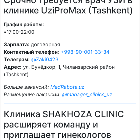
Срочно требуется врач УЗИ в
клинике UziProMax (Tashkent)
График работы:
▪️17:00-22:00
Зарплата:
договорная
Контактный телефон:
+998-90-001-33-34
Телеграм:
@Zaki0423
Адрес:
ул. Бунёдкор, 1, Чиланзарский район
(Tashkent)
Больше вакансий:
MedRabota.uz
Размещение вакансии:
@manager_clinics_uz
Клиника SHAKHOZA CLINIC
расширяет команду и
приглашает гинекологов