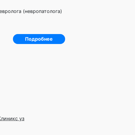
евролога (невропатолога)
Подробнее
Клиникс уз