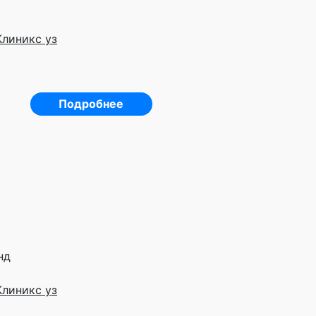
Клиникс уз
Подробнее
нд
Клиникс уз