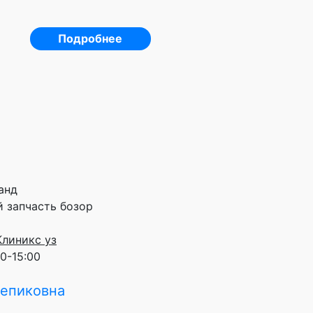
Подробнее
канд
 запчасть бозор
Клиникс уз
00-15:00
Репиковна