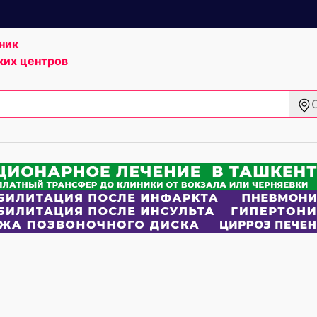
ник
ких центров