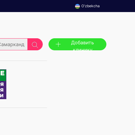
O'zbekcha
Добавить
Самарканд
клинику