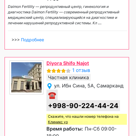
Daimon Fertility — репродуктивный центр, гинекология и
диагностика Daimon Fertility — современный репродуктивный
медицинский центр, специализирующийся на диагностике и
лечении нарушений репродуктивной системы. Кл
...
>>>
Подробнее
Diyora Shifo Najot
1 отзыв
Частная клиника
ул. Ибн Сина, 5А, Самарканд
☎
+998-90-224-44-24
Скажите, что нашли номер телефона на
Клиникс уз
Время работы:
Пн-Сб 09:00-