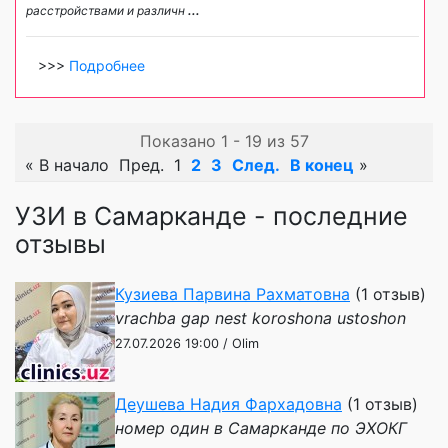
расстройствами и различн
...
>>>
Подробнее
Показано 1 - 19 из 57
«
В начало
Пред.
1
2
3
След.
В конец
»
УЗИ в Самарканде - последние
отзывы
Кузиева Парвина Рахматовна
(1 отзыв)
vrachba gap nest koroshona ustoshon
27.07.2026 19:00 / Olim
Деушева Надия Фархадовна
(1 отзыв)
номер один в Самарканде по ЭХОКГ