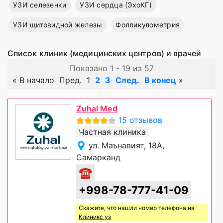
УЗИ селезенки
УЗИ сердца (ЭхоКГ)
УЗИ щитовидной железы
Фолликулометрия
Список клиник (медицинских центров) и врачей
Показано 1 - 19 из 57
«
В начало
Пред.
1
2
3
След.
В конец
»
Zuhal Med
15 отзывов
Частная клиника
ул. Маънавият, 18A,
Самарканд
☎
+998-78-777-41-09
Скажите, что нашли номер телефона на
Клиникс уз