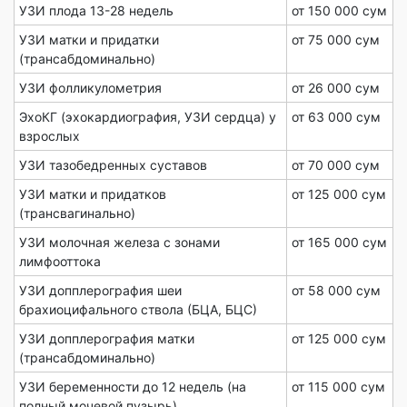
УЗИ плода 13-28 недель
от 150 000 сум
УЗИ матки и придатки
от 75 000 сум
(трансабдоминально)
УЗИ фолликулометрия
от 26 000 сум
ЭхоКГ (эхокардиография, УЗИ сердца) у
от 63 000 сум
взрослых
УЗИ тазобедренных суставов
от 70 000 сум
УЗИ матки и придатков
от 125 000 сум
(трансвагинально)
УЗИ молочная железа с зонами
от 165 000 сум
лимфооттока
УЗИ допплерография шеи
от 58 000 сум
брахиоцифального ствола (БЦА, БЦС)
УЗИ допплерография матки
от 125 000 сум
(трансабдоминально)
УЗИ беременности до 12 недель (на
от 115 000 сум
полный мочевой пузырь)