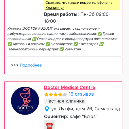
Скажите, что нашли номер телефона на
Клиникс уз
Время работы:
Пн-Сб 09:00-
18:00
Клиника DOCTOR FUZULIY оказывает стационарное и
амбулаторное лечение пациентам с заболеваниями: ✅ Грыжи
позвоночника ✅ Остеохондроз и спондилоартроз позвоночника
✅ Артрозы и артриты ✅ Остеоартроз ✅ Коксартроз ✅
Плечелопаточный периартрит ✅ Ревматич
...
>>>
Подробнее
Doctor Medical Centre
16 отзывов
Частная клиника
ул. Лутфи, дом 26, Самарканд
Ориентир:
кафе "Блюз"
☎