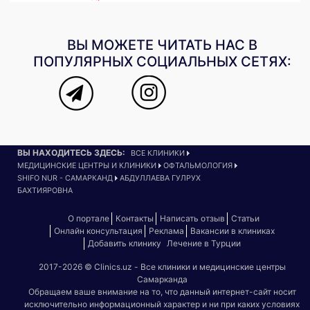
ВЫ МОЖЕТЕ ЧИТАТЬ НАС В
ПОПУЛЯРНЫХ СОЦИАЛЬНЫХ СЕТЯХ:
ВЫ НАХОДИТЕСЬ ЗДЕСЬ:
ВСЕ КЛИНИКИ
МЕДИЦИНСКИЕ ЦЕНТРЫ И КЛИНИКИ
ОФТАЛЬМОЛОГИЯ
SHIFO NUR - САМАРКАНД
АБДУЛЛАЕВА ГУЛРУХ
БАХТИЯРОВНА
О портале
Контакты
Написать отзыв
Статьи
Онлайн консультация
Реклама
Вакансии в клиниках
Добавить клинику
Лечение в Турции
2017-2026 © Clinics.uz - Все клиники и медицинские центры
Самарканда
Обращаем ваше внимание на то, что данный интернет-сайт носит
исключительно информационный характер и ни при каких условиях