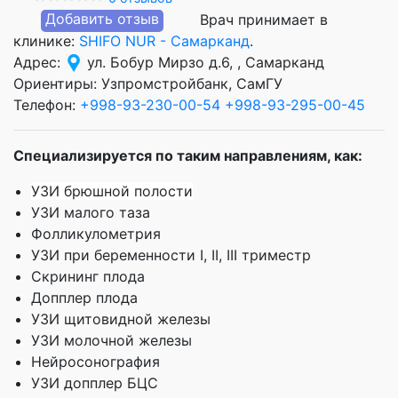
Добавить отзыв
Врач принимает в
клинике:
SHIFO NUR - Самарканд
.
Адрес:
ул. Бобур Мирзо д.6, , Самарканд
Ориентиры: Узпромстройбанк, СамГУ
Телефон:
+998-93-230-00-54
+998-93-295-00-45
Специализируется по таким направлениям, как:
УЗИ брюшной полости
УЗИ малого таза
Фолликулометрия
УЗИ при беременности I, II, III триместр
Скрининг плода
Допплер плода
УЗИ щитовидной железы
УЗИ молочной железы
Нейросонография
УЗИ допплер БЦС