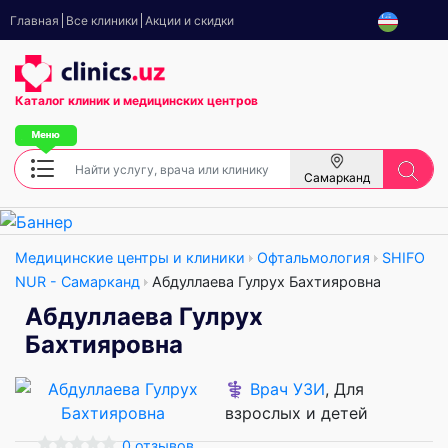
Главная
Все клиники
Акции и скидки
Каталог клиник
и медицинских центров
Самарканд
Медицинские центры и клиники
Офтальмология
SHIFO
NUR - Самарканд
Абдуллаева Гулрух Бахтияровна
Абдуллаева Гулрух
Бахтияровна
⚕️
Врач УЗИ
, Для
взрослых и детей
0 отзывов