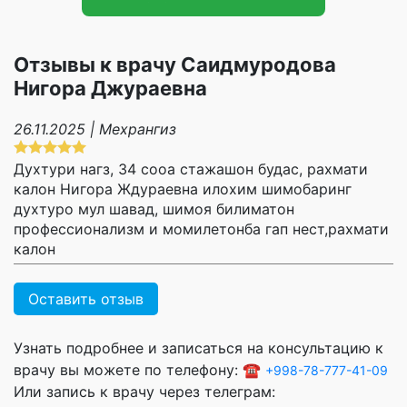
Отзывы к врачу Саидмуродова
Нигора Джураевна
26.11.2025 | Мехрангиз
Духтури нагз, 34 сооа стажашон будас, рахмати
калон Нигора Ждураевна илохим шимобаринг
духтуро мул шавад, шимоя билиматон
профессионализм и момилетонба гап нест,рахмати
калон
Оставить отзыв
Узнать подробнее и записаться на консультацию к
врачу вы можете по телефону: ☎️
+998-78-777-41-09
Или запись к врачу через телеграм: