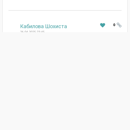
#
0
Кабилова Шохиста
26.04.2025 23:45
Гармон нархини айтиб юборинг ТТГ СВТ4
АНТИТПО ВИТ Д. ИНСУЛИН. ГЛИКИР ГЕМОГ
ОТВЕТИТЬ
#
-6
Faxriddin Anvarovich
24.12.2024 09:28
Assalomu alaykum uziga borsak bo'ladimi xoz ochird
yuqmi
ОТВЕТИТЬ