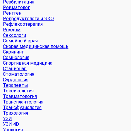
Реабилитация
Ревматолог
Рентген
Репродуктологи и ЭКО
Рефлексотерапия
Роддом
Сексологи
Семейный врач
Скорая медицинская помощь
Скрининг
Сомнология
Спортивная медицина
Стационар
Стоматология
Сурдология
Терапевты
Токсикология
Травматология
Трансплантология
Трансфузиология
Трихология
УЗИ
УЗИ 4D
Урология