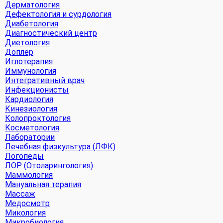
Дерматология
Дефектология и сурдология
Диабетология
Диагностический центр
Диетология
Доплер
Иглотерапия
Иммунология
Интегративный врач
Инфекционисты
Кардиология
Кинезиология
Колопроктология
Косметология
Лаборатории
Лечебная физкультура (ЛФК)
Логопеды
ЛОР (Отоларингология)
Маммология
Мануальная терапия
Массаж
Медосмотр
Микология
Микробиология