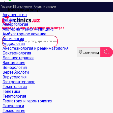
Главная
Все клиники
Акции и скидки
Категории услуг
Акушерство
Алгология
Аллергология
Каталог клиник
и медицинских центров
Альтернативная медицина
Амбулаторное лечение
Ангиология
Андрология
Анестезиология и реаниматология
Бактериология
Самарканд
Бальнеотерапия
Вакцинация
Венерология
Вертебрологи
Вирусология
Гастроэнтеролог
Гематология
Генетика
Гепатология
Гериатрия и геронтология
Гинекологи
Гомеопатия