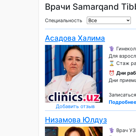
Врачи Samarqand Tibb
Специальность
Асадова Халима
⚕️ Гинекол
Для взрос
⌛ Стаж раб
⏰
Дни раб
Дни приема
Записаться
Подробнее
Добавить отзыв
Низамова Юлдуз
⚕️ Врач У