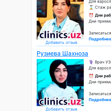
Для взросл
⌛ Стаж раб
⏰
Дни раб
Дни приема
Записаться
Подробнее
Добавить отзыв
Рузиева Шахноза
⚕️ Врач У
Для взросл
⏰
Дни раб
Дни приема
Записаться
Подробнее
Добавить отзыв