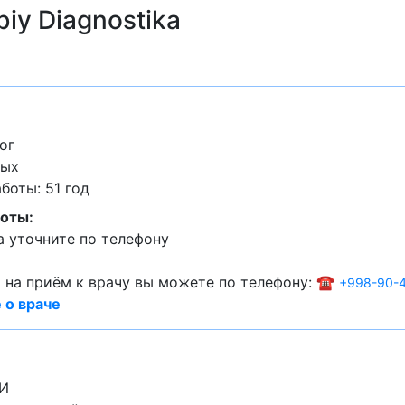
iy Diagnostika
ог
лых
оты: 51 год
оты:
 уточните по телефону
 на приём к врачу вы можете по телефону: ☎️
+998-90-4
 о враче
ЗИ