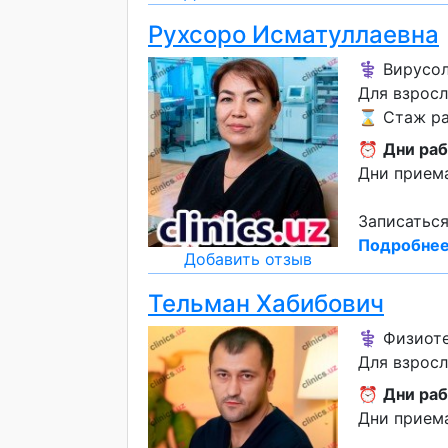
Рухсоро Исматуллаевна
⚕️ Вирусо
Для взрос
⌛ Стаж ра
⏰
Дни раб
Дни приема
Записаться
Подробнее
Добавить отзыв
Тельман Хабибович
⚕️ Физиот
Для взрос
⏰
Дни раб
Дни приема