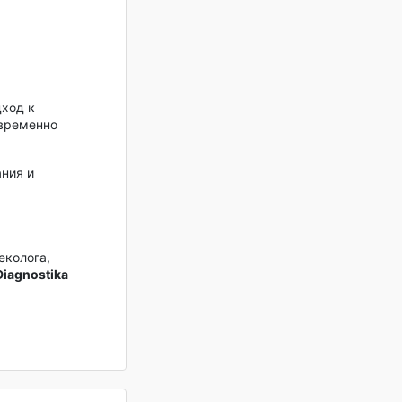
дход к
евременно
ния и
еколога,
Diagnostika