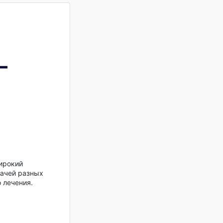
—
ирокий
рачей разных
 лечения.