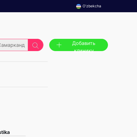
O'zbekcha
Добавить
Самарканд
клинику
tika