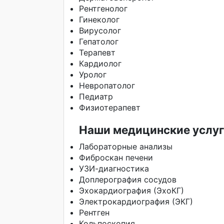
Рентгенолог
Гинеколог
Вирусолог
Гепатолог
Терапевт
Кардиолог
Уролог
Невропатолог
Педиатр
Физиотерапевт
Наши медицинские услу
Лабораторные анализы
Фиброскан печени
УЗИ-диагностика
Доплерография сосудов
Эхокардиография (ЭхоКГ)
Электрокардиография (ЭКГ)
Рентген
Кольпоскопия