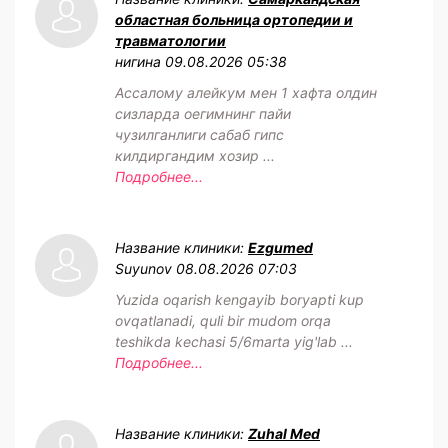
областная больница ортопедии и
травматологии
нигина
09.08.2026 05:38
Ассалому алейкум мен 1 хафта олдин
сизларда оегимнинг пайи
чузилганлиги сабаб гипс
килдиргандим хозир ...
Подробнее...
Название клиники:
Ezgumed
Suyunov
08.08.2026 07:03
Yuzida oqarish kengayib boryapti kup
ovqatlanadi, quli bir mudom orqa
teshikda kechasi 5/6marta yig'lab ...
Подробнее...
Название клиники:
Zuhal Med