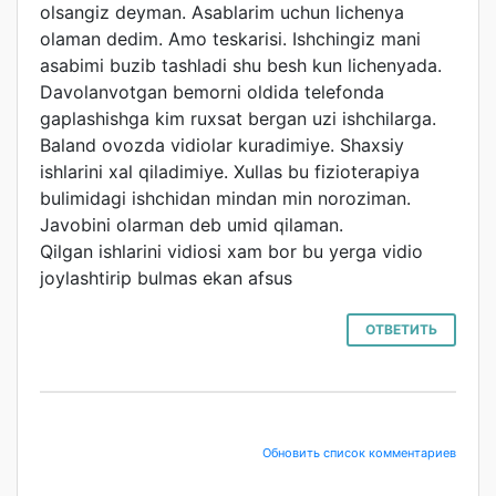
olsangiz deyman. Asablarim uchun lichenya
olaman dedim. Amo teskarisi. Ishchingiz mani
asabimi buzib tashladi shu besh kun lichenyada.
Davolanvotgan bemorni oldida telefonda
gaplashishga kim ruxsat bergan uzi ishchilarga.
Baland ovozda vidiolar kuradimiye. Shaxsiy
ishlarini xal qiladimiye. Xullas bu fizioterapiya
bulimidagi ishchidan mindan min noroziman.
Javobini olarman deb umid qilaman.
Qilgan ishlarini vidiosi xam bor bu yerga vidio
joylashtirip bulmas ekan afsus
ОТВЕТИТЬ
Обновить список комментариев