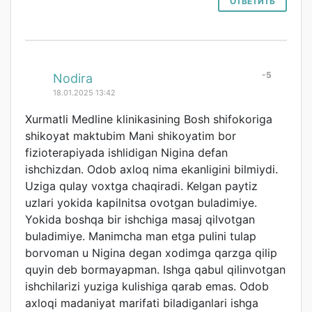
ОТВЕТИТЬ
-5
#
Nodira
18.01.2025 13:42
Xurmatli Medline klinikasining Bosh shifokoriga
shikoyat maktubim Mani shikoyatim bor
fizioterapiyada ishlidigan Nigina defan
ishchizdan. Odob axloq nima ekanligini bilmiydi.
Uziga qulay voxtga chaqiradi. Kelgan paytiz
uzlari yokida kapilnitsa ovotgan buladimiye.
Yokida boshqa bir ishchiga masaj qilvotgan
buladimiye. Manimcha man etga pulini tulap
borvoman u Nigina degan xodimga qarzga qilip
quyin deb bormayapman. Ishga qabul qilinvotgan
ishchilarizi yuziga kulishiga qarab emas. Odob
axloqi madaniyat marifati biladiganlari ishga