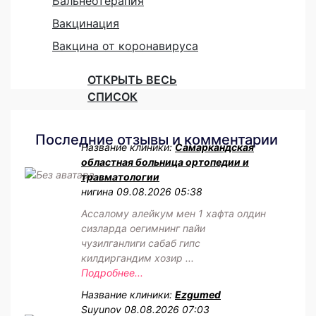
Бальнеотерапия
Вакцинация
Вакцина от коронавируса
ОТКРЫТЬ ВЕСЬ
СПИСОК
Последние отзывы и комментарии
Название клиники:
Самаркандская
областная больница ортопедии и
травматологии
нигина
09.08.2026 05:38
Ассалому алейкум мен 1 хафта олдин
сизларда оегимнинг пайи
чузилганлиги сабаб гипс
килдиргандим хозир ...
Подробнее...
Название клиники:
Ezgumed
Suyunov
08.08.2026 07:03