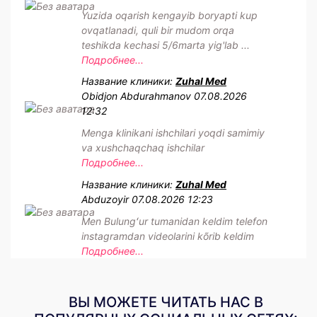
Yuzida oqarish kengayib boryapti kup
ovqatlanadi, quli bir mudom orqa
teshikda kechasi 5/6marta yig'lab ...
Подробнее...
Название клиники:
Zuhal Med
Obidjon Abdurahmanov
07.08.2026
12:32
Menga klinikani ishchilari yoqdi samimiy
va xushchaqchaq ishchilar
Подробнее...
Название клиники:
Zuhal Med
Abduzoyir
07.08.2026 12:23
Men Bulungʻur tumanidan keldim telefon
instagramdan videolarini kõrib keldim
Подробнее...
ВЫ МОЖЕТЕ ЧИТАТЬ НАС В